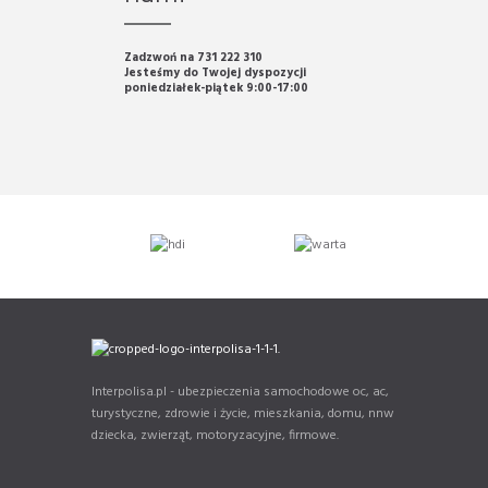
Zadzwoń na 731 222 310
Jesteśmy do Twojej dyspozycji
poniedziałek-piątek 9:00-17:00
Interpolisa.pl - ubezpieczenia samochodowe oc, ac,
turystyczne, zdrowie i życie, mieszkania, domu, nnw
dziecka, zwierząt, motoryzacyjne, firmowe.