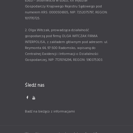
Łodzi - Śródmieścia w Łodzi, XX Wydział
Gospodarczy Krajowego Rejestru Sądowego pod
numerem KRS: 0000506935, NIP: 7252075797, REGON:
101770725.
2. Olga Witczak, prowadząca działalność
gospodarczą pod firmą OLGA WITCZAK FIRMA
INTERPOLISA, z zakładem głównym pod adresem: ul.
Reymonta 64, 97-500 Radomsko, wpisaną do
Centralnej Ewidencji i Informacji o Działalności
Gospodarczej, NIP: 7721016294, REGON: 590375303.
Śledź nas
Badź na bieżąco z informacjami