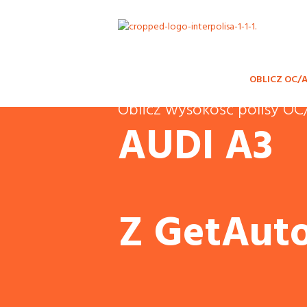
OBLICZ OC/
Oblicz wysokość polisy 
AUDI A3
Z GetAuto