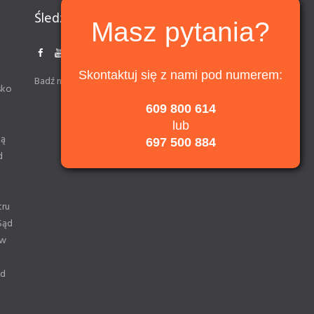
Śledź nas
Masz pytania?
Skontaktuj się z nami pod numerem:
Badź na bieżąco z informacjami
sko
609 800 614
lub
ną
697 500 884
d
tru
Sąd
 w
od