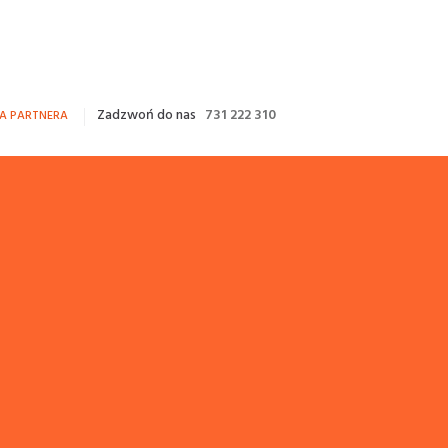
Zadzwoń do nas
731 222 310
FA PARTNERA