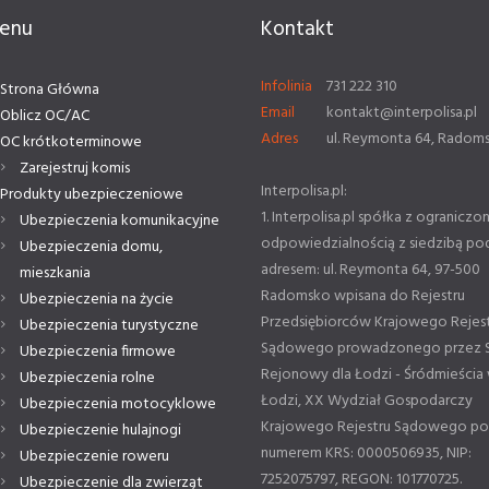
enu
Kontakt
Infolinia
731 222 310
Strona Główna
Email
kontakt@interpolisa.pl
Oblicz OC/AC
Adres
ul. Reymonta 64, Radom
OC krótkoterminowe
Zarejestruj komis
Interpolisa.pl:
Produkty ubezpieczeniowe
1. Interpolisa.pl spółka z ograniczo
Ubezpieczenia komunikacyjne
odpowiedzialnością z siedzibą po
Ubezpieczenia domu,
adresem: ul. Reymonta 64, 97-500
mieszkania
Radomsko wpisana do Rejestru
Ubezpieczenia na życie
Przedsiębiorców Krajowego Rejes
Ubezpieczenia turystyczne
Sądowego prowadzonego przez 
Ubezpieczenia firmowe
Rejonowy dla Łodzi - Śródmieścia
Ubezpieczenia rolne
Łodzi, XX Wydział Gospodarczy
Ubezpieczenia motocyklowe
Krajowego Rejestru Sądowego p
Ubezpieczenie hulajnogi
numerem KRS: 0000506935, NIP:
Ubezpieczenie roweru
7252075797, REGON: 101770725.
Ubezpieczenie dla zwierząt