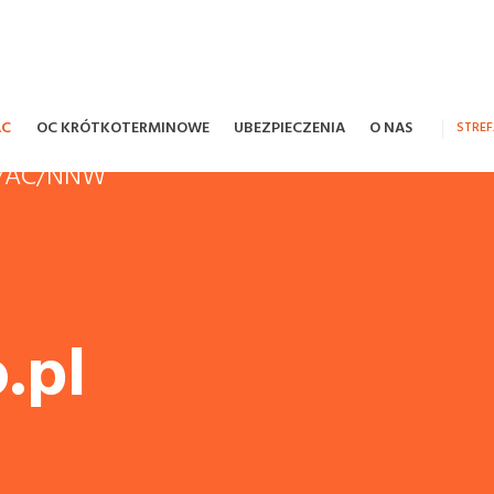
AC
OC KRÓTKOTERMINOWE
UBEZPIECZENIA
O NAS
STRE
OC/AC/NNW
.pl