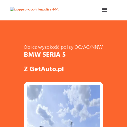
Oblicz wysokość polisy OC/AC/NNW
BMW SERIA 5
Z GetAuto.pl