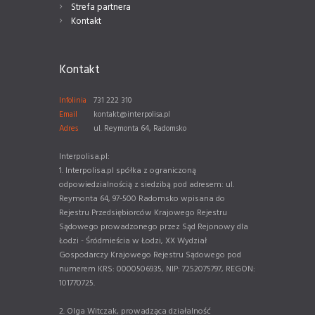
Strefa partnera
Kontakt
Kontakt
Infolinia
731 222 310
Email
kontakt@interpolisa.pl
Adres
ul. Reymonta 64, Radomsko
Interpolisa.pl:
1. Interpolisa.pl spółka z ograniczoną
odpowiedzialnością z siedzibą pod adresem: ul.
Reymonta 64, 97-500 Radomsko wpisana do
Rejestru Przedsiębiorców Krajowego Rejestru
Sądowego prowadzonego przez Sąd Rejonowy dla
Łodzi - Śródmieścia w Łodzi, XX Wydział
Gospodarczy Krajowego Rejestru Sądowego pod
numerem KRS: 0000506935, NIP: 7252075797, REGON:
101770725.
2. Olga Witczak, prowadząca działalność