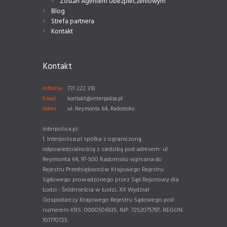
Zostań Agentem Ubezpieczeniowym
Blog
Strefa partnera
Kontakt
Kontakt
Infolinia
731 222 310
Email
kontakt@interpolisa.pl
Adres
ul. Reymonta 64, Radomsko
Interpolisa.pl:
1. Interpolisa.pl spółka z ograniczoną
odpowiedzialnością z siedzibą pod adresem: ul.
Reymonta 64, 97-500 Radomsko wpisana do
Rejestru Przedsiębiorców Krajowego Rejestru
Sądowego prowadzonego przez Sąd Rejonowy dla
Łodzi - Śródmieścia w Łodzi, XX Wydział
Gospodarczy Krajowego Rejestru Sądowego pod
numerem KRS: 0000506935, NIP: 7252075797, REGON:
101770725.