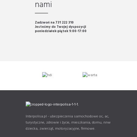
nami
Zadzwoń na 731 222 310
Jesteśmy do Twojej dyspozycji
poniedziałek-piątek 9:00-17:00
Interpolisa.pl - ubezpieczenia samochodowe oc, ac,
turystyczne, zdrowie i życie, mieszkania, domu, nnw
dziecka, zwierząt, motoryzacyjne, firmowe.