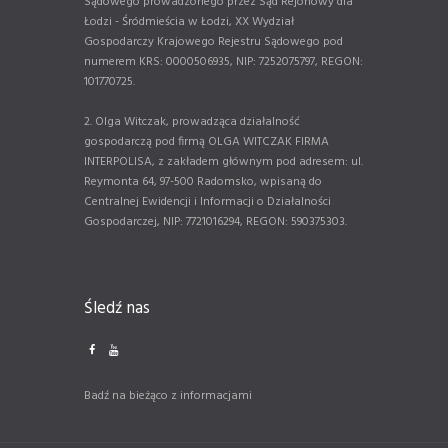
Sądowego prowadzonego przez Sąd Rejonowy dla
Łodzi - Śródmieścia w Łodzi, XX Wydział
Gospodarczy Krajowego Rejestru Sądowego pod
numerem KRS: 0000506935, NIP: 7252075797, REGON:
101770725.
2. Olga Witczak, prowadząca działalność
gospodarczą pod firmą OLGA WITCZAK FIRMA
INTERPOLISA, z zakładem głównym pod adresem: ul.
Reymonta 64, 97-500 Radomsko, wpisaną do
Centralnej Ewidencji i Informacji o Działalności
Gospodarczej, NIP: 7721016294, REGON: 590375303.
Śledź nas
Badź na bieżąco z informacjami