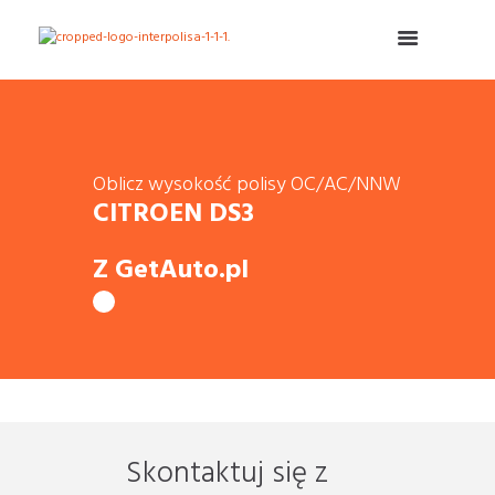
Oblicz wysokość polisy OC/AC/NNW
CITROEN DS3
Z GetAuto.pl
Skontaktuj się z