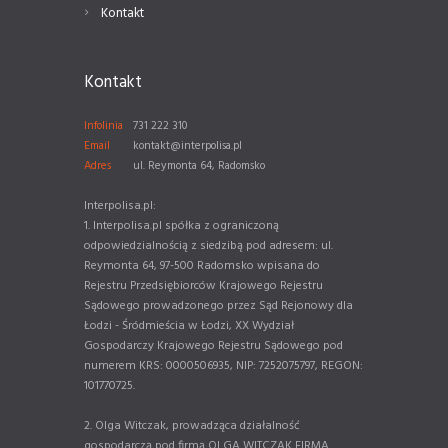
Kontakt
Kontakt
Infolinia
731 222 310
Email
kontakt@interpolisa.pl
Adres
ul. Reymonta 64, Radomsko
Interpolisa.pl:
1. Interpolisa.pl spółka z ograniczoną
odpowiedzialnością z siedzibą pod adresem: ul.
Reymonta 64, 97-500 Radomsko wpisana do
Rejestru Przedsiębiorców Krajowego Rejestru
Sądowego prowadzonego przez Sąd Rejonowy dla
Łodzi - Śródmieścia w Łodzi, XX Wydział
Gospodarczy Krajowego Rejestru Sądowego pod
numerem KRS: 0000506935, NIP: 7252075797, REGON:
101770725.
2. Olga Witczak, prowadząca działalność
gospodarczą pod firmą OLGA WITCZAK FIRMA