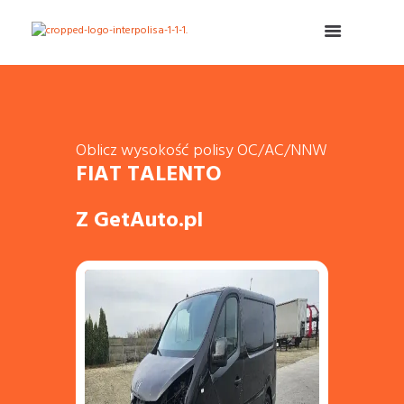
Oblicz wysokość polisy OC/AC/NNW
FIAT TALENTO
Z GetAuto.pl