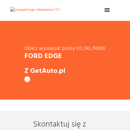
Oblicz wysokość polisy OC/AC/NNW
FORD EDGE
Z GetAuto.pl
Skontaktuj się z