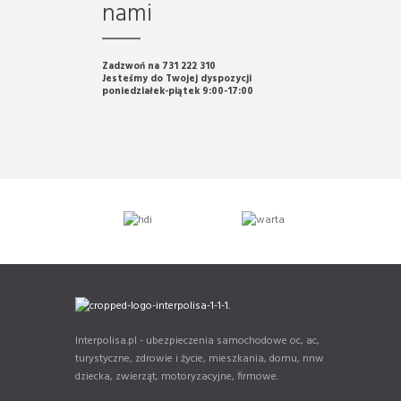
nami
Zadzwoń na 731 222 310
Jesteśmy do Twojej dyspozycji
poniedziałek-piątek 9:00-17:00
Interpolisa.pl - ubezpieczenia samochodowe oc, ac,
turystyczne, zdrowie i życie, mieszkania, domu, nnw
dziecka, zwierząt, motoryzacyjne, firmowe.