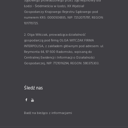
Sądowego prowadzonego przez Sąd Rejonowy dla
Łodzi - Śródmieścia w Łodzi, XX Wydział
Gospodarczy Krajowego Rejestru Sądowego pod
numerem KRS: 0000506935, NIP: 7252075797, REGON:
101770725.
2. Olga Witczak, prowadząca działalność
gospodarczą pod firmą OLGA WITCZAK FIRMA
INTERPOLISA, z zakładem głównym pod adresem: ul.
Reymonta 64, 97-500 Radomsko, wpisaną do
Centralnej Ewidencji i Informacji o Działalności
Gospodarczej, NIP: 7721016294, REGON: 590375303.
Śledź nas
Badź na bieżąco z informacjami