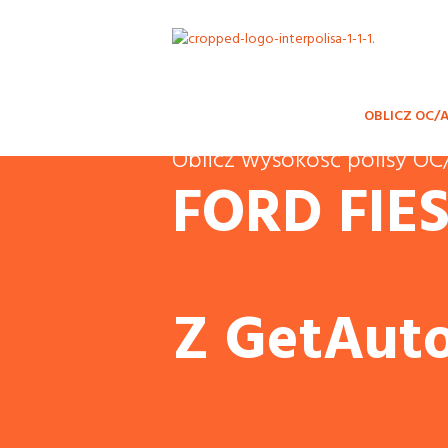
OBLICZ OC/
Oblicz wysokość polisy 
FORD FIE
Z GetAuto