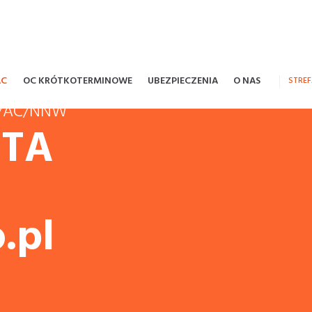
AC
OC KRÓTKOTERMINOWE
UBEZPIECZENIA
O NAS
STRE
OC/AC/NNW
STA
.pl