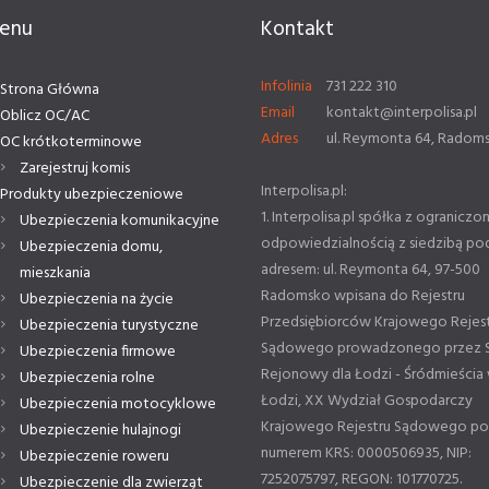
enu
Kontakt
Infolinia
731 222 310
Strona Główna
Email
kontakt@interpolisa.pl
Oblicz OC/AC
Adres
ul. Reymonta 64, Radom
OC krótkoterminowe
Zarejestruj komis
Interpolisa.pl:
Produkty ubezpieczeniowe
1. Interpolisa.pl spółka z ograniczo
Ubezpieczenia komunikacyjne
odpowiedzialnością z siedzibą po
Ubezpieczenia domu,
adresem: ul. Reymonta 64, 97-500
mieszkania
Radomsko wpisana do Rejestru
Ubezpieczenia na życie
Przedsiębiorców Krajowego Rejes
Ubezpieczenia turystyczne
Sądowego prowadzonego przez 
Ubezpieczenia firmowe
Rejonowy dla Łodzi - Śródmieścia
Ubezpieczenia rolne
Łodzi, XX Wydział Gospodarczy
Ubezpieczenia motocyklowe
Krajowego Rejestru Sądowego p
Ubezpieczenie hulajnogi
numerem KRS: 0000506935, NIP:
Ubezpieczenie roweru
7252075797, REGON: 101770725.
Ubezpieczenie dla zwierząt