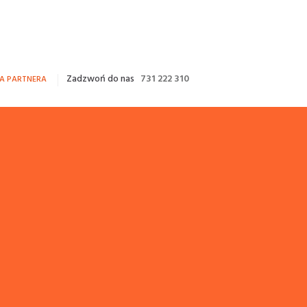
Zadzwoń do nas
731 222 310
FA PARTNERA