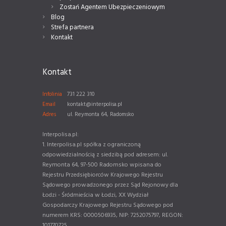
Zostań Agentem Ubezpieczeniowym
Blog
Strefa partnera
Kontakt
Kontakt
Infolinia
731 222 310
Email
kontakt@interpolisa.pl
Adres
ul. Reymonta 64, Radomsko
Interpolisa.pl:
1. Interpolisa.pl spółka z ograniczoną
odpowiedzialnością z siedzibą pod adresem: ul.
Reymonta 64, 97-500 Radomsko wpisana do
Rejestru Przedsiębiorców Krajowego Rejestru
Sądowego prowadzonego przez Sąd Rejonowy dla
Łodzi - Śródmieścia w Łodzi, XX Wydział
Gospodarczy Krajowego Rejestru Sądowego pod
numerem KRS: 0000506935, NIP: 7252075797, REGON:
101770725.