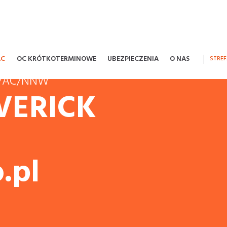
AC
OC KRÓTKOTERMINOWE
UBEZPIECZENIA
O NAS
STRE
OC/AC/NNW
VERICK
.pl