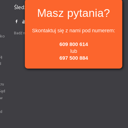
Śledź nas
Masz pytania?
Skontaktuj się z nami pod numerem:
Badź na bieżąco z informacjami
sko
609 800 614
lub
ną
697 500 884
d
tru
Sąd
 w
od