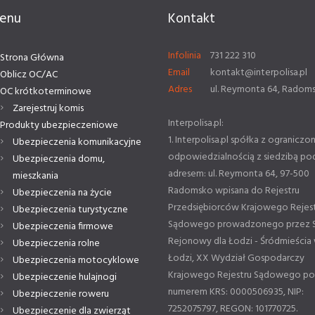
enu
Kontakt
Infolinia
731 222 310
Strona Główna
Email
kontakt@interpolisa.pl
Oblicz OC/AC
Adres
ul. Reymonta 64, Radom
OC krótkoterminowe
Zarejestruj komis
Interpolisa.pl:
Produkty ubezpieczeniowe
1. Interpolisa.pl spółka z ograniczo
Ubezpieczenia komunikacyjne
odpowiedzialnością z siedzibą po
Ubezpieczenia domu,
adresem: ul. Reymonta 64, 97-500
mieszkania
Radomsko wpisana do Rejestru
Ubezpieczenia na życie
Przedsiębiorców Krajowego Rejes
Ubezpieczenia turystyczne
Sądowego prowadzonego przez 
Ubezpieczenia firmowe
Rejonowy dla Łodzi - Śródmieścia
Ubezpieczenia rolne
Łodzi, XX Wydział Gospodarczy
Ubezpieczenia motocyklowe
Krajowego Rejestru Sądowego p
Ubezpieczenie hulajnogi
numerem KRS: 0000506935, NIP:
Ubezpieczenie roweru
7252075797, REGON: 101770725.
Ubezpieczenie dla zwierząt