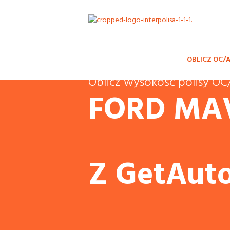
OBLICZ OC/
Oblicz wysokość polisy 
FORD MA
Z GetAuto