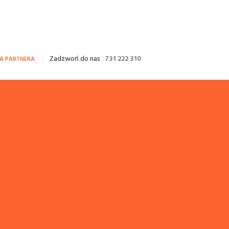
Zadzwoń do nas
731 222 310
FA PARTNERA