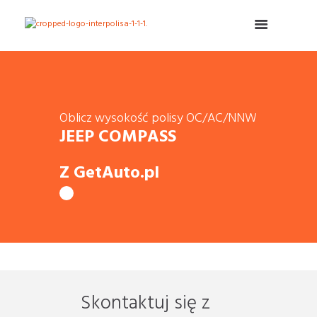
Oblicz wysokość polisy OC/AC/NNW
JEEP COMPASS
Z GetAuto.pl
Skontaktuj się z