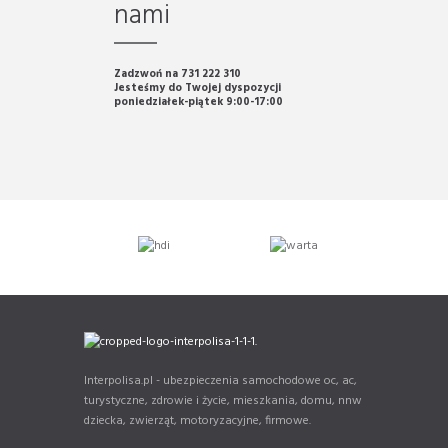
nami
Zadzwoń na 731 222 310
Jesteśmy do Twojej dyspozycji
poniedziałek-piątek 9:00-17:00
Interpolisa.pl - ubezpieczenia samochodowe oc, ac,
turystyczne, zdrowie i życie, mieszkania, domu, nnw
dziecka, zwierząt, motoryzacyjne, firmowe.