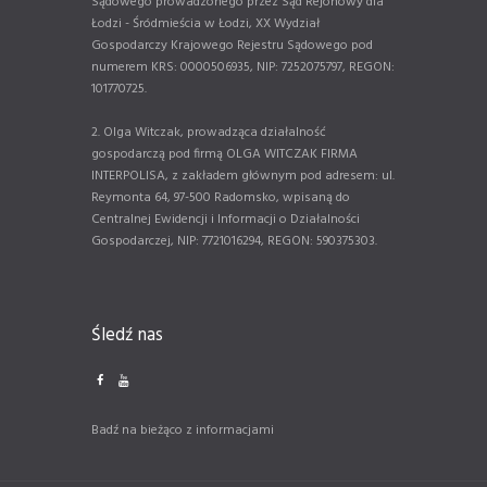
Sądowego prowadzonego przez Sąd Rejonowy dla
Łodzi - Śródmieścia w Łodzi, XX Wydział
Gospodarczy Krajowego Rejestru Sądowego pod
numerem KRS: 0000506935, NIP: 7252075797, REGON:
101770725.
2. Olga Witczak, prowadząca działalność
gospodarczą pod firmą OLGA WITCZAK FIRMA
INTERPOLISA, z zakładem głównym pod adresem: ul.
Reymonta 64, 97-500 Radomsko, wpisaną do
Centralnej Ewidencji i Informacji o Działalności
Gospodarczej, NIP: 7721016294, REGON: 590375303.
Śledź nas
Badź na bieżąco z informacjami