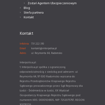
Zostań Agentem Ubezpieczeniowym
Blog
Strefa partnera
Kontakt
Kontakt
Infolinia
731 222 310
Email
kontakt@interpolisa.pl
Adres
ul. Reymonta 64, Radomsko
Interpolisa.pl:
1. Interpolisa.pl spółka z ograniczoną
odpowiedzialnością z siedzibą pod adresem: ul.
Reymonta 64, 97-500 Radomsko wpisana do
Rejestru Przedsiębiorców Krajowego Rejestru
Sądowego prowadzonego przez Sąd Rejonowy dla
Łodzi - Śródmieścia w Łodzi, XX Wydział
Gospodarczy Krajowego Rejestru Sądowego pod
numerem KRS: 0000506935, NIP: 7252075797, REGON:
101770725.