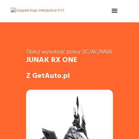
Oblicz wysokość polisy OC/AC/NNW
JUNAK RX ONE
Z GetAuto.pl