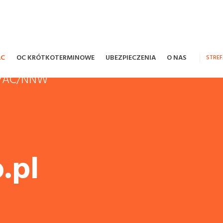
AC
OC KRÓTKOTERMINOWE
UBEZPIECZENIA
O NAS
STRE
OC/AC/NNW
.pl