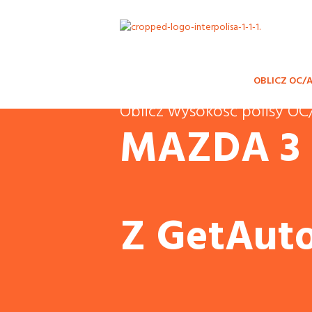
OBLICZ OC/
Oblicz wysokość polisy 
MAZDA 3
Z GetAuto