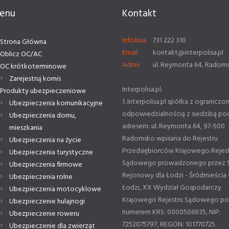
enu
Kontakt
Infolinia
731 222 310
Strona Główna
Email
kontakt@interpolisa.pl
Oblicz OC/AC
Adres
ul. Reymonta 64, Radom
OC krótkoterminowe
Zarejestruj komis
Interpolisa.pl:
Produkty ubezpieczeniowe
1. Interpolisa.pl spółka z ograniczo
Ubezpieczenia komunikacyjne
odpowiedzialnością z siedzibą po
Ubezpieczenia domu,
adresem: ul. Reymonta 64, 97-500
mieszkania
Radomsko wpisana do Rejestru
Ubezpieczenia na życie
Przedsiębiorców Krajowego Rejes
Ubezpieczenia turystyczne
Sądowego prowadzonego przez 
Ubezpieczenia firmowe
Rejonowy dla Łodzi - Śródmieścia
Ubezpieczenia rolne
Łodzi, XX Wydział Gospodarczy
Ubezpieczenia motocyklowe
Krajowego Rejestru Sądowego p
Ubezpieczenie hulajnogi
numerem KRS: 0000506935, NIP:
Ubezpieczenie roweru
7252075797, REGON: 101770725.
Ubezpieczenie dla zwierząt