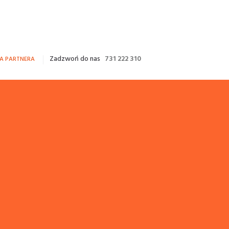
Zadzwoń do nas
731 222 310
FA PARTNERA