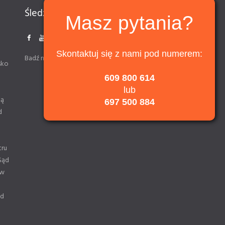
Śledź nas
Masz pytania?
Skontaktuj się z nami pod numerem:
Badź na bieżąco z informacjami
sko
609 800 614
lub
ną
697 500 884
d
tru
Sąd
 w
od