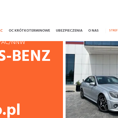
AC
OC KRÓTKOTERMINOWE
UBEZPIECZENIA
O NAS
STRE
OC/AC/NNW
S-BENZ
.pl