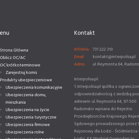
enu
Kontakt
Infolinia
731 222 310
Strona Główna
Email
kontakt@interpolisa.pl
Oblicz OC/AC
Adres
ul. Reymonta 64, Radom
OC krótkoterminowe
Zarejestruj komis
Interpolisa.pl:
Produkty ubezpieczeniowe
1. Interpolisa.pl spółka z ograniczo
Ubezpieczenia komunikacyjne
odpowiedzialnością z siedzibą po
Ubezpieczenia domu,
adresem: ul. Reymonta 64, 97-500
mieszkania
Radomsko wpisana do Rejestru
Ubezpieczenia na życie
Przedsiębiorców Krajowego Rejes
Ubezpieczenia turystyczne
Sądowego prowadzonego przez 
Ubezpieczenia firmowe
Rejonowy dla Łodzi - Śródmieścia
Ubezpieczenia rolne
Łodzi, XX Wydział Gospodarczy