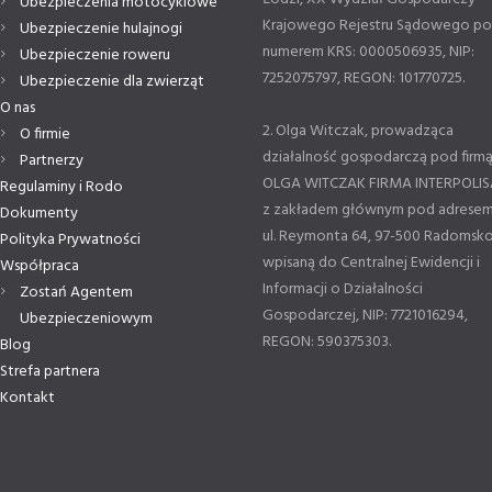
Ubezpieczenia motocyklowe
Krajowego Rejestru Sądowego p
Ubezpieczenie hulajnogi
numerem KRS: 0000506935, NIP:
Ubezpieczenie roweru
7252075797, REGON: 101770725.
Ubezpieczenie dla zwierząt
O nas
2. Olga Witczak, prowadząca
O firmie
działalność gospodarczą pod firm
Partnerzy
OLGA WITCZAK FIRMA INTERPOLIS
Regulaminy i Rodo
z zakładem głównym pod adresem
Dokumenty
ul. Reymonta 64, 97-500 Radomsko
Polityka Prywatności
wpisaną do Centralnej Ewidencji i
Współpraca
Informacji o Działalności
Zostań Agentem
Gospodarczej, NIP: 7721016294,
Ubezpieczeniowym
REGON: 590375303.
Blog
Strefa partnera
Kontakt