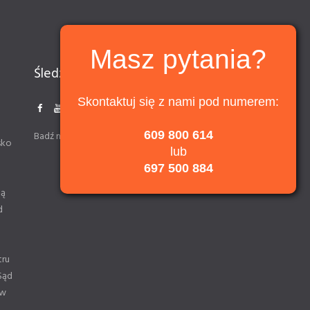
Masz pytania?
Śledź nas
Skontaktuj się z nami pod numerem:
609 800 614
Badź na bieżąco z informacjami
sko
lub
697 500 884
ną
d
tru
Sąd
 w