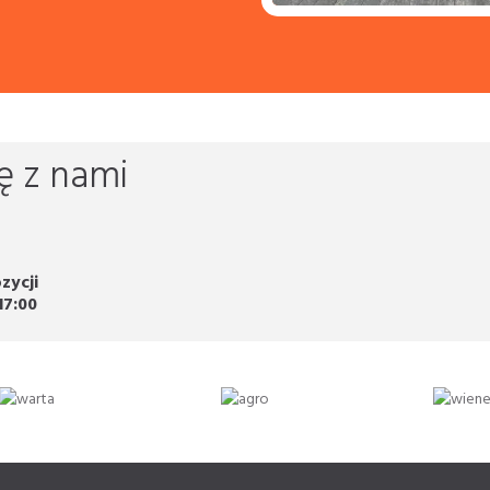
ę z nami
zycji
17:00