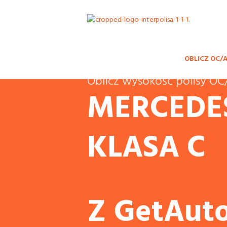
OBLICZ OC/
Oblicz wysokość polisy 
MERCEDE
KLASA C
Z GetAuto