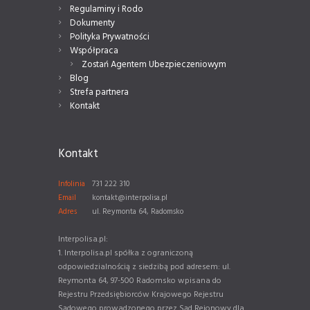
Regulaminy i Rodo
Dokumenty
Polityka Prywatności
Współpraca
Zostań Agentem Ubezpieczeniowym
Blog
Strefa partnera
Kontakt
Kontakt
Infolinia
731 222 310
Email
kontakt@interpolisa.pl
Adres
ul. Reymonta 64, Radomsko
Interpolisa.pl:
1. Interpolisa.pl spółka z ograniczoną
odpowiedzialnością z siedzibą pod adresem: ul.
Reymonta 64, 97-500 Radomsko wpisana do
Rejestru Przedsiębiorców Krajowego Rejestru
Sądowego prowadzonego przez Sąd Rejonowy dla