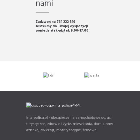
nami
Zadzwoń na 731 222 310
Jesteśmy do Twojej dyspozycji
poniedziałek-piątek 9:00-17:00
Interpolisa.pl - ubezpieczenia samochodowe oc, ac,
turystyczne, zdrowie i życie, mieszkania, domu, nnw
dziecka, zwierząt, motoryzacyjne, firmowe.