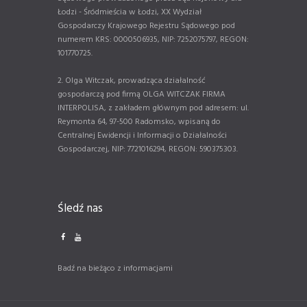
Łodzi - Śródmieścia w Łodzi, XX Wydział
Gospodarczy Krajowego Rejestru Sądowego pod
numerem KRS: 0000506935, NIP: 7252075797, REGON:
101770725.
2. Olga Witczak, prowadząca działalność
gospodarczą pod firmą OLGA WITCZAK FIRMA
INTERPOLISA, z zakładem głównym pod adresem: ul.
Reymonta 64, 97-500 Radomsko, wpisaną do
Centralnej Ewidencji i Informacji o Działalności
Gospodarczej, NIP: 7721016294, REGON: 590375303.
Śledź nas
Badź na bieżąco z informacjami