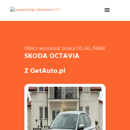
Oblicz wysokość polisy OC/AC/NNW
SKODA OCTAVIA
Z GetAuto.pl