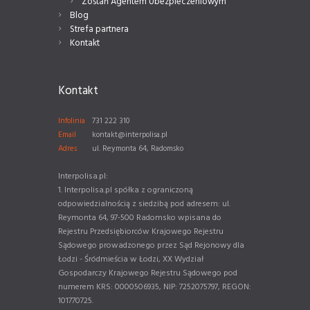
Zostań Agentem Ubezpieczeniowym
Blog
Strefa partnera
Kontakt
Kontakt
Infolinia
731 222 310
Email
kontakt@interpolisa.pl
Adres
ul. Reymonta 64, Radomsko
Interpolisa.pl:
1. Interpolisa.pl spółka z ograniczoną
odpowiedzialnością z siedzibą pod adresem: ul.
Reymonta 64, 97-500 Radomsko wpisana do
Rejestru Przedsiębiorców Krajowego Rejestru
Sądowego prowadzonego przez Sąd Rejonowy dla
Łodzi - Śródmieścia w Łodzi, XX Wydział
Gospodarczy Krajowego Rejestru Sądowego pod
numerem KRS: 0000506935, NIP: 7252075797, REGON:
101770725.