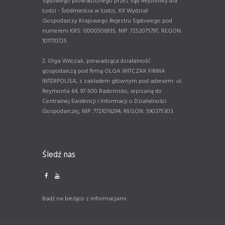
Sądowego prowadzonego przez Sąd Rejonowy dla
Łodzi - Śródmieścia w Łodzi, XX Wydział
Gospodarczy Krajowego Rejestru Sądowego pod
numerem KRS: 0000506935, NIP: 7252075797, REGON:
101770725.
2. Olga Witczak, prowadząca działalność
gospodarczą pod firmą OLGA WITCZAK FIRMA
INTERPOLISA, z zakładem głównym pod adresem: ul.
Reymonta 64, 97-500 Radomsko, wpisaną do
Centralnej Ewidencji i Informacji o Działalności
Gospodarczej, NIP: 7721016294, REGON: 590375303.
Śledź nas
Badź na bieżąco z informacjami