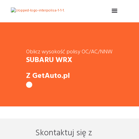
Oblicz wysokość polisy OC/AC/NNW
SUBARU WRX
Z GetAuto.pl
Skontaktuj się z