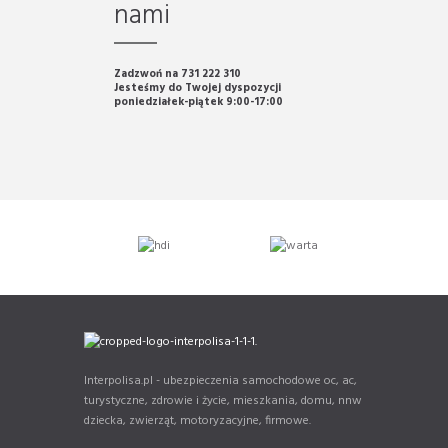
nami
Zadzwoń na 731 222 310
Jesteśmy do Twojej dyspozycji
poniedziałek-piątek 9:00-17:00
Interpolisa.pl - ubezpieczenia samochodowe oc, ac,
turystyczne, zdrowie i życie, mieszkania, domu, nnw
dziecka, zwierząt, motoryzacyjne, firmowe.