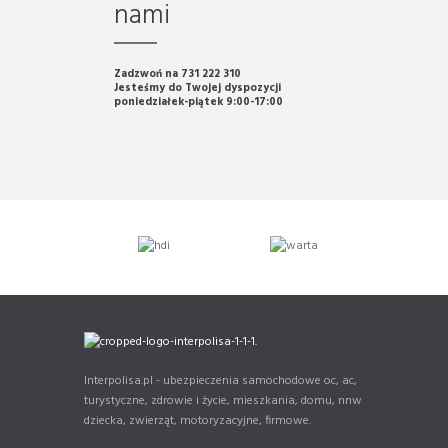
nami
Zadzwoń na 731 222 310
Jesteśmy do Twojej dyspozycji
poniedziałek-piątek 9:00-17:00
Interpolisa.pl - ubezpieczenia samochodowe oc, ac,
turystyczne, zdrowie i życie, mieszkania, domu, nnw
dziecka, zwierząt, motoryzacyjne, firmowe.