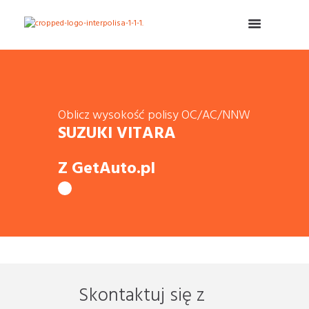
Oblicz wysokość polisy OC/AC/NNW
SUZUKI VITARA
Z GetAuto.pl
Skontaktuj się z