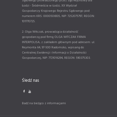
Sądowego prowadzonego przez Sąd Rejonowy dla
Łodzi - Śródmieścia w Łodzi, XX Wydział
Gospodarczy Krajowego Rejestru Sądowego pod
numerem KRS: 0000506935, NIP: 7252075797, REGON:
101770725.
2. Olga Witczak, prowadząca działalność
gospodarczą pod firmą OLGA WITCZAK FIRMA
INTERPOLISA, z zakładem głównym pod adresem: ul.
Reymonta 64, 97-500 Radomsko, wpisaną do
Centralnej Ewidencji i Informacji o Działalności
Gospodarczej, NIP: 7721016294, REGON: 590375303.
Śledź nas
Badź na bieżąco z informacjami