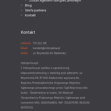
Zostań Agentem Ubezpieczeniowym
Blog
Strefa partnera
Kontakt
Kontakt
Infolinia
731 222 310
Email
kontakt@interpolisa.pl
Adres
ul. Reymonta 64, Radomsko
Interpolisa.pl:
1. Interpolisa.pl spółka z ograniczoną
odpowiedzialnością z siedzibą pod adresem: ul.
Reymonta 64, 97-500 Radomsko wpisana do
Rejestru Przedsiębiorców Krajowego Rejestru
Sądowego prowadzonego przez Sąd Rejonowy dla
Łodzi - Śródmieścia w Łodzi, XX Wydział
Gospodarczy Krajowego Rejestru Sądowego pod
numerem KRS: 0000506935, NIP: 7252075797, REGON:
101770725.