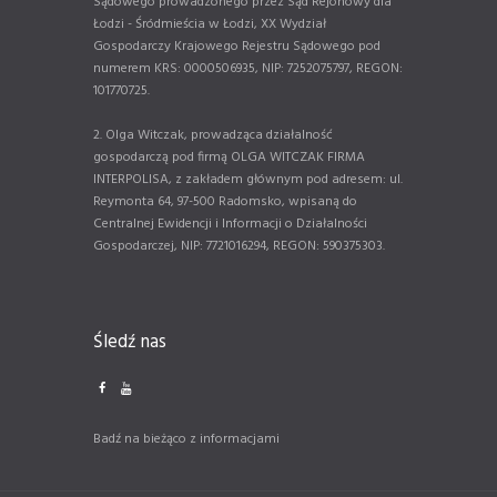
Sądowego prowadzonego przez Sąd Rejonowy dla
Łodzi - Śródmieścia w Łodzi, XX Wydział
Gospodarczy Krajowego Rejestru Sądowego pod
numerem KRS: 0000506935, NIP: 7252075797, REGON:
101770725.
2. Olga Witczak, prowadząca działalność
gospodarczą pod firmą OLGA WITCZAK FIRMA
INTERPOLISA, z zakładem głównym pod adresem: ul.
Reymonta 64, 97-500 Radomsko, wpisaną do
Centralnej Ewidencji i Informacji o Działalności
Gospodarczej, NIP: 7721016294, REGON: 590375303.
Śledź nas
Badź na bieżąco z informacjami