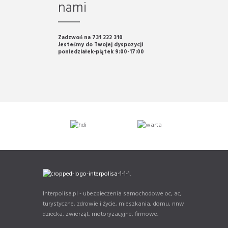
nami
Zadzwoń na 731 222 310
Jesteśmy do Twojej dyspozycji
poniedziałek-piątek 9:00-17:00
Interpolisa.pl - ubezpieczenia samochodowe oc, ac,
turystyczne, zdrowie i życie, mieszkania, domu, nnw
dziecka, zwierząt, motoryzacyjne, firmowe.