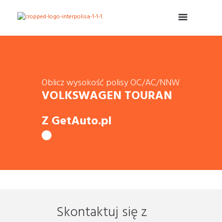
Oblicz wysokość polisy OC/AC/NNW
VOLKSWAGEN TOURAN
Z GetAuto.pl
Skontaktuj się z