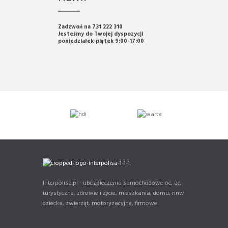
Zadzwoń na 731 222 310
Jesteśmy do Twojej dyspozycji
poniedziałek-piątek 9:00-17:00
Interpolisa.pl - ubezpieczenia samochodowe oc, ac,
turystyczne, zdrowie i życie, mieszkania, domu, nnw
dziecka, zwierząt, motoryzacyjne, firmowe.