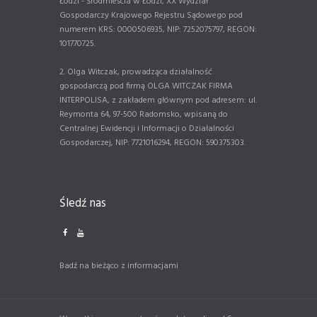
Łodzi - Śródmieścia w Łodzi, XX Wydział
Gospodarczy Krajowego Rejestru Sądowego pod
numerem KRS: 0000506935, NIP: 7252075797, REGON:
101770725.
2. Olga Witczak, prowadząca działalność
gospodarczą pod firmą OLGA WITCZAK FIRMA
INTERPOLISA, z zakładem głównym pod adresem: ul.
Reymonta 64, 97-500 Radomsko, wpisaną do
Centralnej Ewidencji i Informacji o Działalności
Gospodarczej, NIP: 7721016294, REGON: 590375303.
Śledź nas
Badź na bieżąco z informacjami